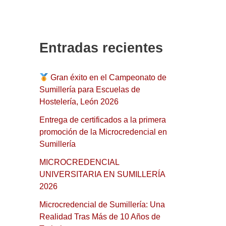
s
c
a
Entradas recientes
r
p
Gran éxito en el Campeonato de
Sumillería para Escuelas de
o
Hostelería, León 2026
r
Entrega de certificados a la primera
:
promoción de la Microcredencial en
Sumillería
MICROCREDENCIAL
UNIVERSITARIA EN SUMILLERÍA
2026
Microcredencial de Sumillería: Una
Realidad Tras Más de 10 Años de